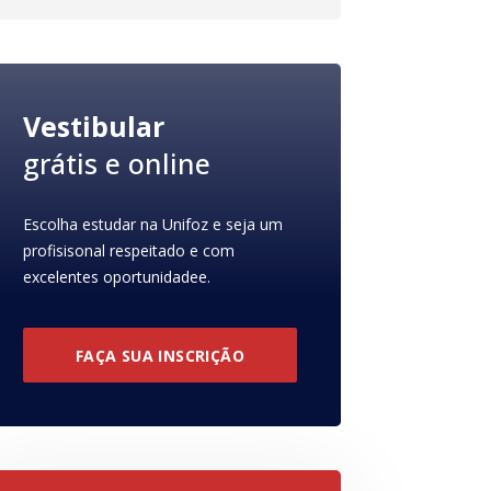
Vestibular
grátis e online
Escolha estudar na Unifoz e seja um
profisisonal respeitado e com
excelentes oportunidadee.
FAÇA SUA INSCRIÇÃO