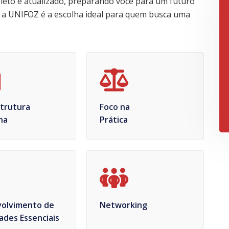
leto e atualizado, preparando você para um futuro
ue a UNIFOZ é a escolha ideal para quem busca uma
strutura
Foco na
na
Prática
olvimento de
Networking
ades Essenciais